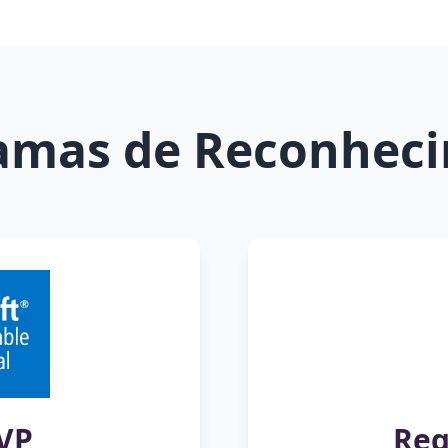
amas de Reconhec
VP
Reg