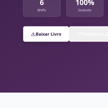
6
100%
MVPs
Gratuito
Baixar Livro
Projeto no 