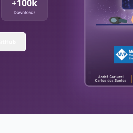
+100k
Downloads
GitHub